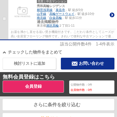
売買｜中古マンション
秀和高輪レジデンス
都営浅草線
「
泉岳寺
」駅 徒歩5分
山手線
「
高輪ゲートウェイ
」駅 徒歩10分
南北線
「
白金高輪
」駅 徒歩11分
過去掲載物件
東京都
港区
高輪
２丁目1-11
お湯を沸かし直せる追い焚き機能付きです。こだわり条件としてニーズが
高い全居室フローリング物件です。きれいで便利な中古マンションで優雅
な生活をおくりましょう。お急ぎでお引っ...
該当公開件数
4
件
1-4
件表示
チェックした物件をまとめて
検討リストに追加
お問い合わせ
無料会員登録はこちら
公開物件数：
0
件
会員登録
会員物件数：
0
件
さらに条件を絞り込む