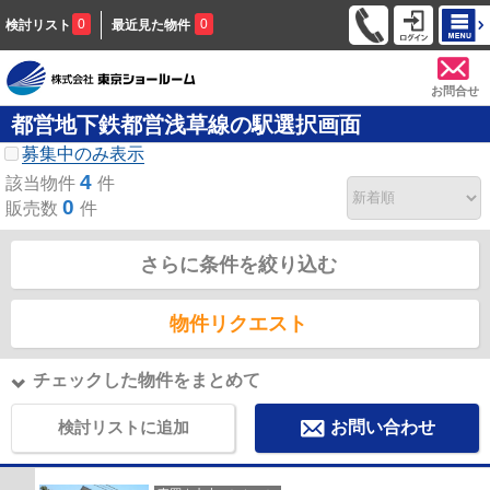
0
0
検討リスト
最近見た物件
お問合せ
都営地下鉄都営浅草線の駅選択画面
募集中のみ表示
4
該当物件
件
0
販売数
件
さらに条件を絞り込む
物件リクエスト
チェックした物件をまとめて
検討リストに追加
お問い合わせ