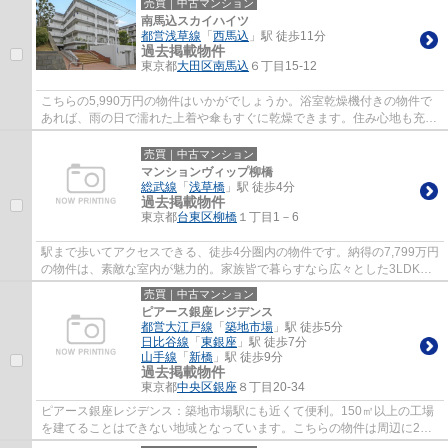
売買｜中古マンション
南馬込スカイハイツ
都営浅草線
「
西馬込
」駅 徒歩11分
過去掲載物件
東京都
大田区
南馬込
６丁目15-12
こちらの5,990万円の物件はいかがでしょうか。浴室乾燥機付きの物件で
あれば、雨の日で濡れた上着や傘もすぐに乾燥できます。住み心地も充実
した、きれいな中古マンションです。駅まで...
売買｜中古マンション
マンションヴィップ柳橋
総武線
「
浅草橋
」駅 徒歩4分
過去掲載物件
東京都
台東区
柳橋
１丁目1－6
駅まで歩いてアクセスできる、徒歩4分圏内の物件です。納得の7,799万円
の物件は、素敵な室内が魅力的。家族皆で暮らすなら広々とした3LDKの
物件。お引越しの際には物件を即引渡しでき...
売買｜中古マンション
ピアース銀座レジデンス
都営大江戸線
「
築地市場
」駅 徒歩5分
日比谷線
「
東銀座
」駅 徒歩7分
山手線
「
新橋
」駅 徒歩9分
過去掲載物件
東京都
中央区
銀座
８丁目20-34
ピアース銀座レジデンス：築地市場駅にも近くて便利。150㎡以上の工場
を建てることはできない地域となっています。こちらの物件は周辺に2つ
駅があるので利便性の良い物件です。設備充...