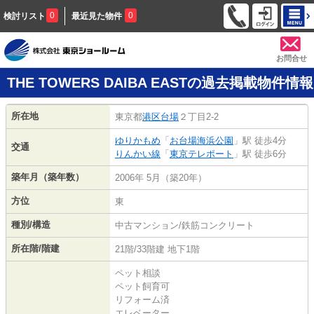
0
0
検討リスト
最近見た物件
お問合せ
THE TOWERS DAIBA EASTの過去掲載物件情報
所在地
東京都
港区
台場
２丁目2-2
ゆりかもめ
「
お台場海浜公園
」駅 徒歩4分
交通
りんかい線
「
東京テレポート
」駅 徒歩6分
築年月（築年数）
2006年 5月（築20年）
方位
東
種別/構造
中古マンション/鉄筋コンクリート
所在階/階建
21階/33階建 地下1階
ペット相談
ペット飼育可
リフォーム済
エレベーター