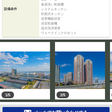
食器洗い乾燥機
設備条件
システムキッチン
対面式キッチン
追焚機能浴室
浴室乾燥機
温水洗浄便座
ウォークインクロゼット
1/5
2/5