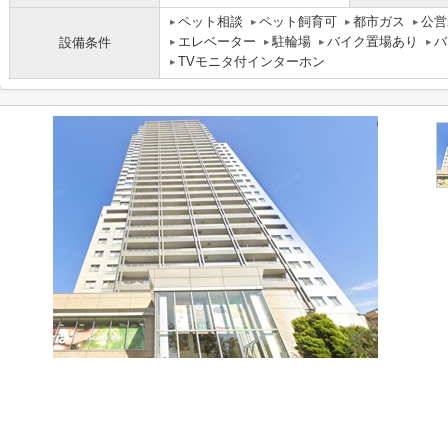
ペット相談
ペット飼育可
都市ガス
公営
エレベーター
駐輪場
バイク置場あり
バ
設備条件
TVモニタ付インターホン