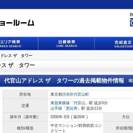
ドレス ザ タワー
ス ザ タワー
代官山アドレス ザ タワー
の過去掲載物件情報
現
所在地
東京都
渋谷区
代官山町
東急東横線
「
代官山
」駅 徒歩5分
交通
山手線
「
恵比寿
」駅 徒歩11分
築年月（築年数）
2000年 8月 ( 築26年 )
方位
中古マンション/鉄骨鉄筋コン
種別/構造
所在階/階
クリート