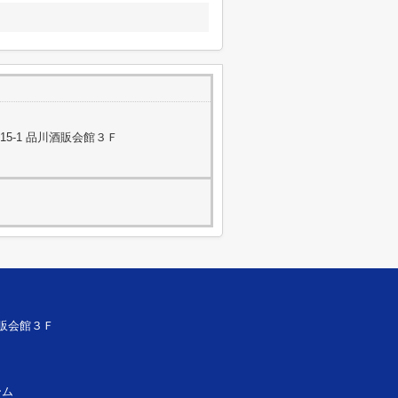
5-1 品川酒販会館３Ｆ
酒販会館３Ｆ
ーム