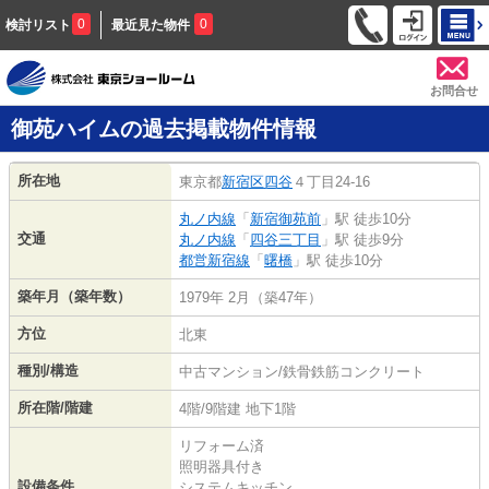
0
0
検討リスト
最近見た物件
お問合せ
御苑ハイムの過去掲載物件情報
所在地
東京都
新宿区
四谷
４丁目24-16
丸ノ内線
「
新宿御苑前
」駅 徒歩10分
交通
丸ノ内線
「
四谷三丁目
」駅 徒歩9分
都営新宿線
「
曙橋
」駅 徒歩10分
築年月（築年数）
1979年 2月（築47年）
方位
北東
種別/構造
中古マンション/鉄骨鉄筋コンクリート
所在階/階建
4階/9階建 地下1階
リフォーム済
照明器具付き
設備条件
システムキッチン