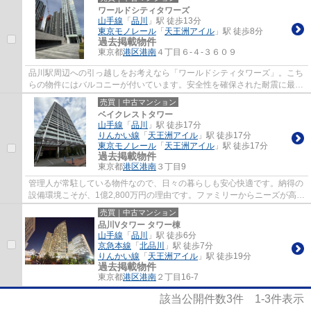
ワールドシティタワーズ
山手線
「
品川
」駅 徒歩13分
東京モノレール
「
天王洲アイル
」駅 徒歩8分
過去掲載物件
東京都
港区
港南
４丁目６-４-３６０９
品川駅周辺への引っ越しをお考えなら「ワールドシティタワーズ」。こち
らの物件にはバルコニーが付いています。安全性を確保された耐震に最も
強化された構造の物件です。不動産のこと...
売買｜中古マンション
ベイクレストタワー
山手線
「
品川
」駅 徒歩17分
りんかい線
「
天王洲アイル
」駅 徒歩17分
東京モノレール
「
天王洲アイル
」駅 徒歩17分
過去掲載物件
東京都
港区
港南
３丁目9
管理人が常駐している物件なので、日々の暮らしも安心快適です。納得の
設備環境こそが、1億2,800万円の理由です。ファミリーからニーズが高く
てご好評を頂いている2LDK物件です。安心...
売買｜中古マンション
品川Vタワー タワー棟
山手線
「
品川
」駅 徒歩6分
京急本線
「
北品川
」駅 徒歩7分
りんかい線
「
天王洲アイル
」駅 徒歩19分
過去掲載物件
東京都
港区
港南
２丁目16-7
該当公開件数
3
件
1-3
件表示