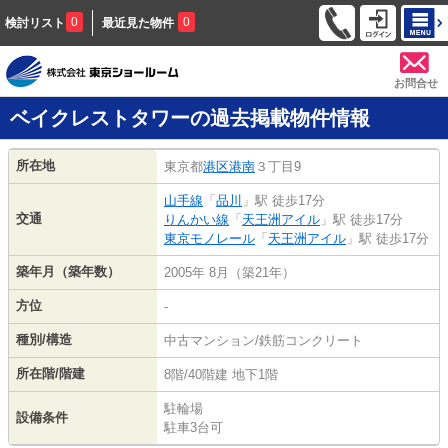
0
0
検討リスト
最近見た物件
お問合せ
ベイクレストタワーの過去掲載物件情報
所在地
東京都
港区
港南
３丁目9
山手線
「
品川
」駅 徒歩17分
交通
りんかい線
「
天王洲アイル
」駅 徒歩17分
東京モノレール
「
天王洲アイル
」駅 徒歩17分
築年月（築年数）
2005年 8月（築21年）
方位
-
種別/構造
中古マンション/鉄筋コンクリート
所在階/階建
8階/40階建 地下1階
駐輪場
設備条件
駐車3台可