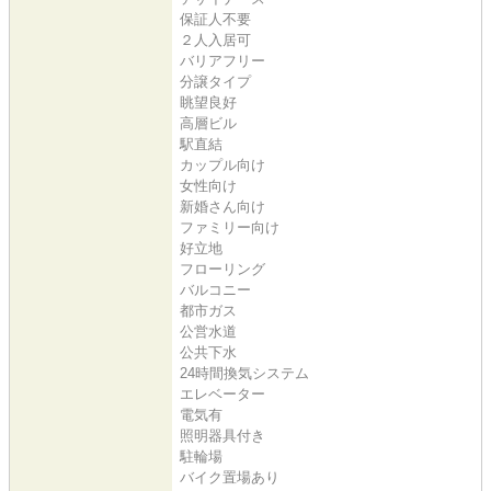
保証人不要
２人入居可
バリアフリー
分譲タイプ
眺望良好
高層ビル
駅直結
カップル向け
女性向け
新婚さん向け
ファミリー向け
好立地
フローリング
バルコニー
都市ガス
公営水道
公共下水
24時間換気システム
エレベーター
電気有
照明器具付き
駐輪場
バイク置場あり