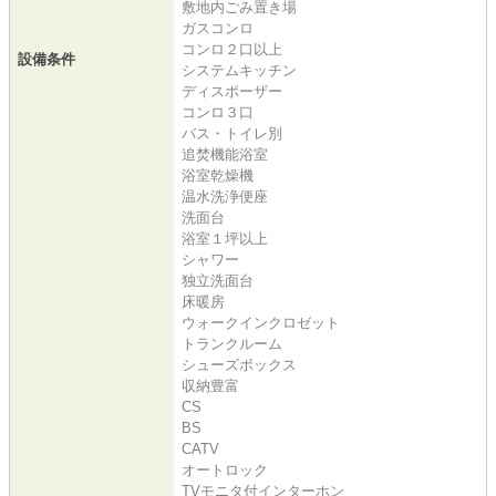
敷地内ごみ置き場
ガスコンロ
コンロ２口以上
設備条件
システムキッチン
ディスポーザー
コンロ３口
バス・トイレ別
追焚機能浴室
浴室乾燥機
温水洗浄便座
洗面台
浴室１坪以上
シャワー
独立洗面台
床暖房
ウォークインクロゼット
トランクルーム
シューズボックス
収納豊富
CS
BS
CATV
オートロック
TVモニタ付インターホン