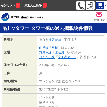
0
0
検討リスト
最近見た物件
お問合せ
品川Vタワー タワー棟の過去掲載物件情報
所在地
東京都
港区
港南
２丁目16-7
山手線
「
品川
」駅 徒歩6分
交通
京急本線
「
北品川
」駅 徒歩5分
りんかい線
「
天王洲アイル
」駅 徒歩17分
築年月（築年数）
2003年 3月（築23年）
方位
東
種別/構造
マンション/鉄骨鉄筋コンクリート
所在階/階建
33階/43階建 地下3階
ペット相談
陽当り良好
デザイナーズ