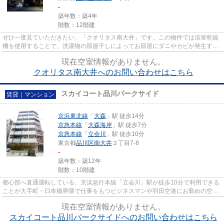
-
築年数：築4年
階数：12階建
ぜひ一度見ていただきたい、「クオリタス南大井」です。この物件では浴室乾燥
機を使用することで、洗濯物の部屋干しによってお部屋にダニやカビが発生する
心配をせずにすみます。築4年...
現在空室情報がありません。
クオリタス南大井へのお問い合わせはこちら
スカイコート品川パークサイド
賃貸｜マンション
京浜東北線
「
大森
」駅 徒歩14分
京急本線
「
大森海岸
」駅 徒歩7分
京急本線
「
立会川
」駅 徒歩10分
東京都
品川区
南大井
２丁目7-8
-
築年数：築12年
階数：10階建
都心部へ直通運転している、京浜急行本線「立会川」駅が徒歩10分で利用できる
ことが大手町・日本橋界隈で仕事をもつビジネスマンや羽田空港にお勤めの空港
関係企業にお勤めの女性より...
現在空室情報がありません。
スカイコート品川パークサイドへのお問い合わせはこちら