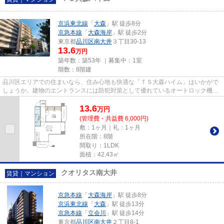
京浜東北線
「
大森
」駅 徒歩8分
京急本線
「
大森海岸
」駅 徒歩2分
東京都
品川区
南大井
３丁目30-13
13.6
万円
築年数：築53年 ｜募集中：
1室
階数：8階建
品川区エリアでの住まいなら、住み心地も快適な「ＴＳ大森ハイム」はいかがで
しょうか。建物のエントランスには防犯対策として優れているオートロック機能
を備えております。独立洗面...
13.6
万
円
(管理費・共益費 6,000円)
敷：1ヶ月｜礼：1ヶ月
所在階：8階
間取り：1LDK
面積：42.43㎡
クオリタス南大井
賃貸｜マンション
京急本線
「
大森海岸
」駅 徒歩8分
京浜東北線
「
大森
」駅 徒歩13分
京急本線
「
立会川
」駅 徒歩14分
東京都
品川区
南大井
２丁目8-1