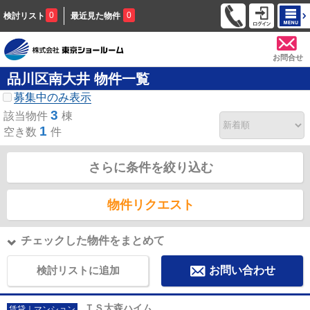
0
0
検討リスト
最近見た物件
お問合せ
品川区南大井 物件一覧
募集中のみ表示
3
該当物件
棟
1
空き数
件
さらに条件を絞り込む
物件リクエスト
チェックした物件をまとめて
検討リストに追加
お問い合わせ
ＴＳ大森ハイム
賃貸｜マンション