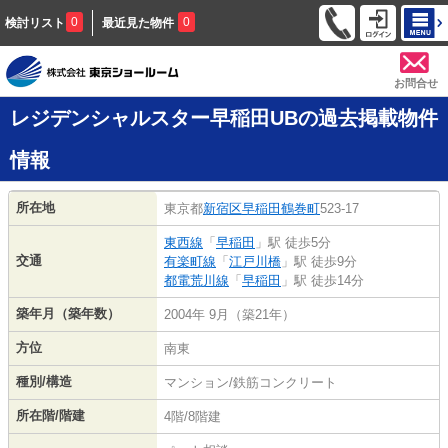
0
0
検討リスト
最近見た物件
お問合せ
レジデンシャルスター早稲田UBの過去掲載物件
情報
所在地
東京都
新宿区
早稲田鶴巻町
523-17
東西線
「
早稲田
」駅 徒歩5分
交通
有楽町線
「
江戸川橋
」駅 徒歩9分
都電荒川線
「
早稲田
」駅 徒歩14分
築年月（築年数）
2004年 9月（築21年）
方位
南東
種別/構造
マンション/鉄筋コンクリート
所在階/階建
4階/8階建