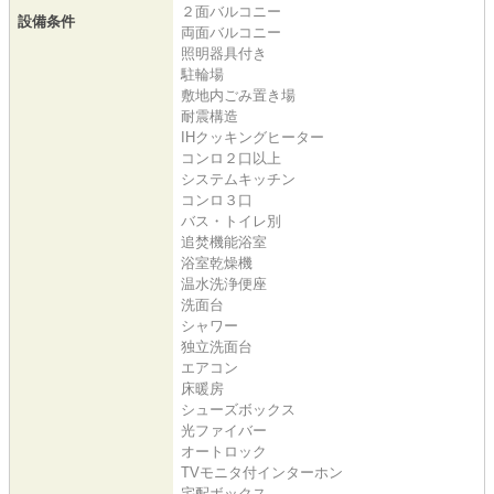
２面バルコニー
設備条件
両面バルコニー
照明器具付き
駐輪場
敷地内ごみ置き場
耐震構造
IHクッキングヒーター
コンロ２口以上
システムキッチン
コンロ３口
バス・トイレ別
追焚機能浴室
浴室乾燥機
温水洗浄便座
洗面台
シャワー
独立洗面台
エアコン
床暖房
シューズボックス
光ファイバー
オートロック
TVモニタ付インターホン
宅配ボックス