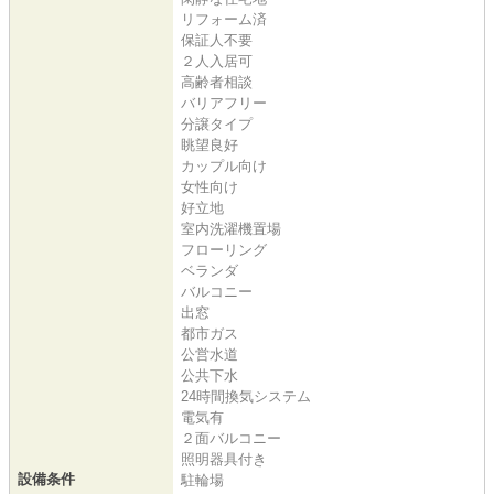
リフォーム済
保証人不要
２人入居可
高齢者相談
バリアフリー
分譲タイプ
眺望良好
カップル向け
女性向け
好立地
室内洗濯機置場
フローリング
ベランダ
バルコニー
出窓
都市ガス
公営水道
公共下水
24時間換気システム
電気有
２面バルコニー
照明器具付き
設備条件
駐輪場