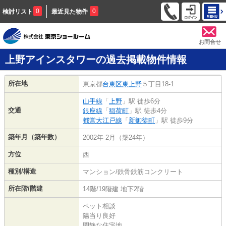
0
0
検討リスト
最近見た物件
お問合せ
上野アインスタワーの過去掲載物件情報
所在地
東京都
台東区
東上野
５丁目18-1
山手線
「
上野
」駅 徒歩6分
交通
銀座線
「
稲荷町
」駅 徒歩4分
都営大江戸線
「
新御徒町
」駅 徒歩9分
築年月（築年数）
2002年 2月（築24年）
方位
西
種別/構造
マンション/鉄骨鉄筋コンクリート
所在階/階建
14階/19階建 地下2階
ペット相談
陽当り良好
閑静な住宅地