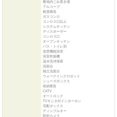
敷地内ごみ置き場
アルコーブ
耐震構造
ガスコンロ
コンロ２口以上
システムキッチン
ディスポーザー
コンロ３口
オープンキッチン
バス・トイレ別
追焚機能浴室
浴室乾燥機
温水洗浄便座
洗面台
独立洗面台
ウォークインクロゼット
シューズボックス
収納豊富
CATV
オートロック
TVモニタ付インターホン
宅配ボックス
ディンプルキー
防犯カメラ