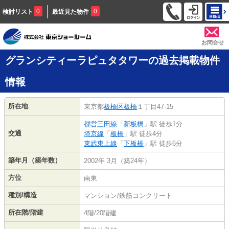
0
0
検討リスト
最近見た物件
お問合せ
グランシティーラピュタタワーの過去掲載物件
情報
所在地
東京都
板橋区
板橋
１丁目47-15
都営三田線
「
新板橋
」駅 徒歩1分
交通
埼京線
「
板橋
」駅 徒歩4分
東武東上線
「
下板橋
」駅 徒歩6分
築年月（築年数）
2002年 3月（築24年）
方位
南東
種別/構造
マンション/鉄筋コンクリート
所在階/階建
4階/20階建