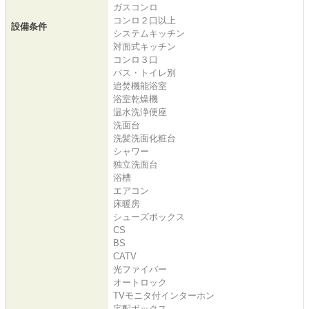
ガスコンロ
コンロ２口以上
設備条件
システムキッチン
対面式キッチン
コンロ３口
バス・トイレ別
追焚機能浴室
浴室乾燥機
温水洗浄便座
洗面台
洗髪洗面化粧台
シャワー
独立洗面台
浴槽
エアコン
床暖房
シューズボックス
CS
BS
CATV
光ファイバー
オートロック
TVモニタ付インターホン
宅配ボックス