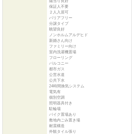
陽当り良好
保証人不要
２人入居可
バリアフリー
分譲タイプ
眺望良好
ノンホルムアルデヒド
新婚さん向け
ファミリー向け
室内洗濯機置場
フローリング
バルコニー
都市ガス
公営水道
公共下水
24時間換気システム
電気有
個別空調
照明器具付き
駐輪場
バイク置場あり
敷地内ごみ置き場
耐震構造
外観タイル張り