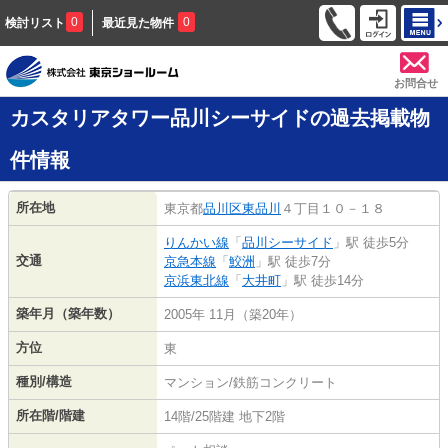
0
0
検討リスト
最近見た物件
お問合せ
カスタリアタワー品川シーサイドの過去掲載物
件情報
所在地
東京都
品川区
東品川
４丁目１０－１８
りんかい線
「
品川シーサイド
」駅 徒歩5分
交通
京急本線
「
鮫洲
」駅 徒歩7分
京浜東北線
「
大井町
」駅 徒歩14分
築年月（築年数）
2005年 11月（築20年）
方位
東
種別/構造
マンション/鉄筋コンクリート
所在階/階建
14階/25階建 地下2階