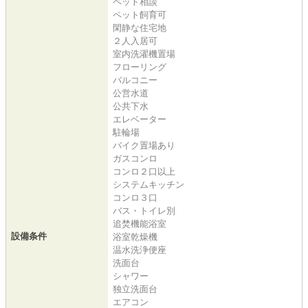
ペット相談
ペット飼育可
閑静な住宅地
２人入居可
室内洗濯機置場
フローリング
バルコニー
公営水道
公共下水
エレベーター
駐輪場
バイク置場あり
ガスコンロ
コンロ２口以上
システムキッチン
コンロ３口
バス・トイレ別
追焚機能浴室
設備条件
浴室乾燥機
温水洗浄便座
洗面台
シャワー
独立洗面台
エアコン