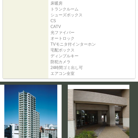
床暖房
トランクルーム
シューズボックス
CS
CATV
光ファイバー
オートロック
TVモニタ付インターホン
宅配ボックス
ディンプルキー
防犯カメラ
24時間ゴミ出し可
エアコン全室