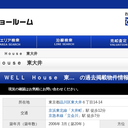
Ｌ Ｈｏｕｓｅ 東大井
Ｈｏｕｓｅ 東大井
ＷＥＬＬ Ｈｏｕｓｅ 東大井
の過去掲載物件情
現況の確認はお気軽にお問い合わせください。
所在地
東京都
品川区
東大井
６丁目14-14
京浜東北線
「
大井町
」駅 徒歩12分
交通
京急本線
「
立会川
」駅 徒歩7分
築年月（築年数）
2006年 3月 ( 築20年 )
方位