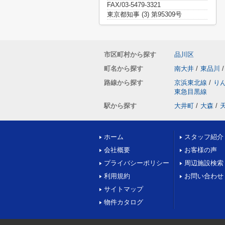
FAX/03-5479-3321
東京都知事 (3) 第95309号
市区町村から探す
品川区
町名から探す
南大井
/
東品川
/
路線から探す
京浜東北線
/
り
東急目黒線
駅から探す
大井町
/
大森
/
ホーム
スタッフ紹介
会社概要
お客様の声
プライバシーポリシー
周辺施設検索
利用規約
お問い合わせ
サイトマップ
物件カタログ