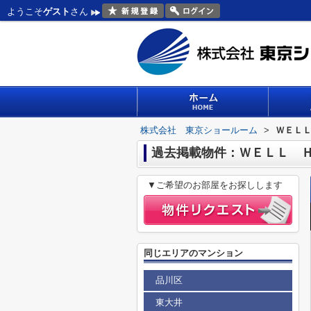
ようこそ
ゲスト
さん
株式会社 東京ショールーム
>
ＷＥＬ
過去掲載物件：ＷＥＬＬ 
▼ご希望のお部屋をお探しします
同じエリアのマンション
品川区
東大井