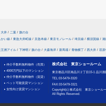
大井
/
二葉
/
旗の台
んかい線
/
東急大井町線
/
京急本線
/
東京モノレール
/
埼京線
/
横須賀線
/
湘
天王洲アイル
/
下神明
/
旗の台
/
大森海岸
/
新馬場
/
青物横丁
/
西大井
/
荏原
株式会社 東京ショールーム
仲介手数料無料物件（売買）
4000万円以下のマンション
東京都品川区南品川２丁目15-1 品川
仲介手数料無料物件（賃貸）
TEL:03-5479-3320
ペット可能賃貸マンション
FAX:03-5479-3321
女性向け賃貸マンション
Copyright(c) 株式会社 東京ショール
All Rights Reserved.