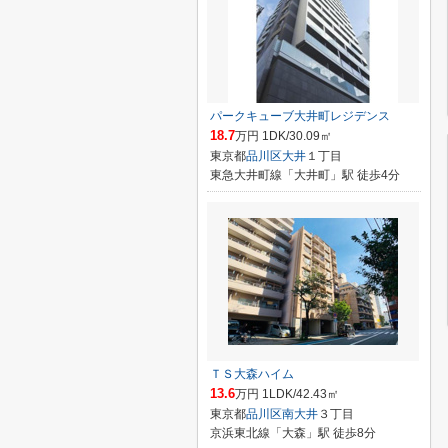
パークキューブ大井町レジデンス
18.7
万円 1DK/30.09㎡
東京都
品川区
大井
１丁目
東急大井町線「大井町」駅 徒歩4分
ＴＳ大森ハイム
13.6
万円 1LDK/42.43㎡
東京都
品川区
南大井
３丁目
京浜東北線「大森」駅 徒歩8分