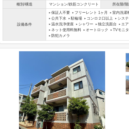
種別/構造
マンション/鉄筋コンクリート
所在階/階
保証人不要
フリーレント 1ヶ月
室内洗濯
公共下水
駐輪場
コンロ２口以上
システ
温水洗浄便座
シャワー
独立洗面台
エア
設備条件
ネット使用料無料
オートロック
TVモニ
防犯カメラ