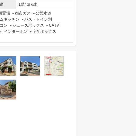
建
1階/ 3階建
機置場
都市ガス
公営水道
ムキッチン
バス・トイレ別
コン
シューズボックス
CATV
タ付インターホン
宅配ボックス