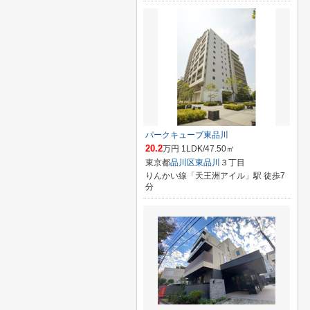
パークキューブ東品川
20.2
万円 1LDK/47.50㎡
東京都
品川区
東品川
３丁目
りんかい線「天王洲アイル」駅 徒歩7
分