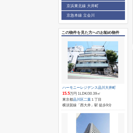
京浜東北線 大井町
京急本線 立会川
この物件を見た方へのお勧め物件
ハーモニーレジデンス品川大井町
15.5
万円 1LDK/30.39㎡
東京都
品川区
二葉
１丁目
横須賀線「西大井」駅 徒歩9分