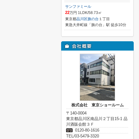
サンファミール
22
万円 1LDK/58.73㎡
東京都
品川区
旗の台
１丁目
東急大井町線「旗の台」駅 徒歩10分
株式会社 東京ショールーム
〒140-0004
東京都品川区南品川２丁目15-1 品
川酒販会館３Ｆ
0120-80-1616
TEL/03-5479-3320