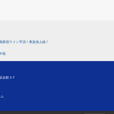
南新宿ライン宇須
/
東急池上線
/
中延
酒販会館３Ｆ
ーム