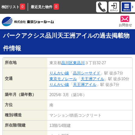
0
0
検討リスト
最近見た物件
お問合せ
パークアクシス品川天王洲アイルの過去掲載物
件情報
所在地
東京都
品川区
東品川
３丁目32-27
りんかい線
「
品川シーサイド
」駅 徒歩7分
交通
東京モノレール
「
天王洲アイル
」駅 徒歩10分
りんかい線
「
天王洲アイル
」駅 徒歩7分
築年月（築年数）
2025年 3月（築1年）
方位
南
種別/構造
マンション/鉄筋コンクリート
所在階/階建
13階/14階建