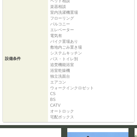
ペット相談
楽器相談
室内洗濯機置場
フローリング
バルコニー
エレベーター
電気有
バイク置場あり
敷地内ごみ置き場
システムキッチン
設備条件
バス・トイレ別
追焚機能浴室
浴室乾燥機
独立洗面台
エアコン
ウォークインクロゼット
CS
BS
CATV
オートロック
宅配ボックス