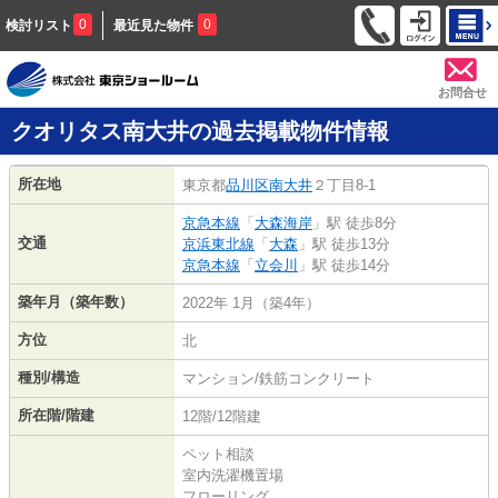
0
0
検討リスト
最近見た物件
お問合せ
クオリタス南大井の過去掲載物件情報
所在地
東京都
品川区
南大井
２丁目8-1
京急本線
「
大森海岸
」駅 徒歩8分
交通
京浜東北線
「
大森
」駅 徒歩13分
京急本線
「
立会川
」駅 徒歩14分
築年月（築年数）
2022年 1月（築4年）
方位
北
種別/構造
マンション/鉄筋コンクリート
所在階/階建
12階/12階建
ペット相談
室内洗濯機置場
フローリング