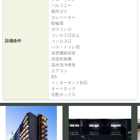
バルコニー
都市ガス
エレベーター
駐輪場
ガスコンロ
コンロ２口以上
設備条件
コンロ３口
バス・トイレ別
追焚機能浴室
浴室乾燥機
温水洗浄便座
エアコン
BS
インターネット対応
オートロック
宅配ボックス