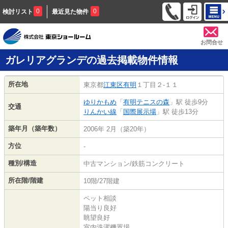
0
0
検討リスト
最近見た物件
お問合せ
ガレリアグランデの過去掲載物件情報
所在地
東京都
江東区
有明
１丁目２-１１
ゆりかもめ
「
有明テニスの森
」駅 徒歩9分
交通
りんかい線
「
国際展示場
」駅 徒歩13分
築年月（築年数）
2006年 2月（築20年）
方位
-
種別/構造
中古マンション/鉄筋コンクリート
所在階/階建
10階/27階建
ペット相談
陽当り良好
眺望良好
室内洗濯機置場