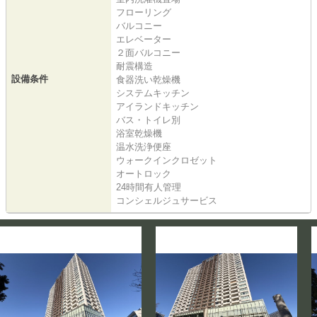
フローリング
バルコニー
エレベーター
２面バルコニー
耐震構造
設備条件
食器洗い乾燥機
システムキッチン
アイランドキッチン
バス・トイレ別
浴室乾燥機
温水洗浄便座
ウォークインクロゼット
オートロック
24時間有人管理
コンシェルジュサービス