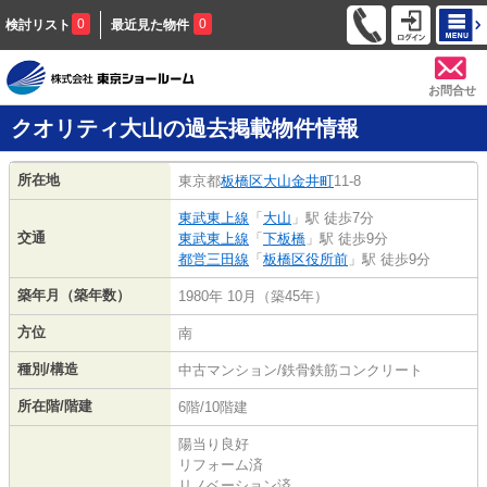
0
0
検討リスト
最近見た物件
お問合せ
クオリティ大山の過去掲載物件情報
所在地
東京都
板橋区
大山金井町
11-8
東武東上線
「
大山
」駅 徒歩7分
交通
東武東上線
「
下板橋
」駅 徒歩9分
都営三田線
「
板橋区役所前
」駅 徒歩9分
築年月（築年数）
1980年 10月（築45年）
方位
南
種別/構造
中古マンション/鉄骨鉄筋コンクリート
所在階/階建
6階/10階建
陽当り良好
リフォーム済
リノベーション済