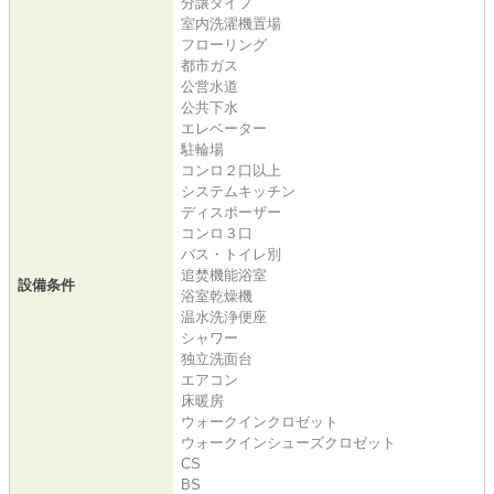
分譲タイプ
室内洗濯機置場
フローリング
都市ガス
公営水道
公共下水
エレベーター
駐輪場
コンロ２口以上
システムキッチン
ディスポーザー
コンロ３口
バス・トイレ別
追焚機能浴室
設備条件
浴室乾燥機
温水洗浄便座
シャワー
独立洗面台
エアコン
床暖房
ウォークインクロゼット
ウォークインシューズクロゼット
CS
BS