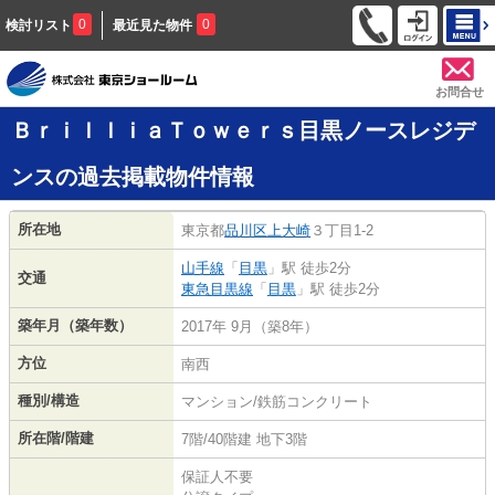
0
0
検討リスト
最近見た物件
お問合せ
ＢｒｉｌｌｉａＴｏｗｅｒｓ目黒ノースレジデ
ンスの過去掲載物件情報
所在地
東京都
品川区
上大崎
３丁目1-2
山手線
「
目黒
」駅 徒歩2分
交通
東急目黒線
「
目黒
」駅 徒歩2分
築年月（築年数）
2017年 9月（築8年）
方位
南西
種別/構造
マンション/鉄筋コンクリート
所在階/階建
7階/40階建 地下3階
保証人不要