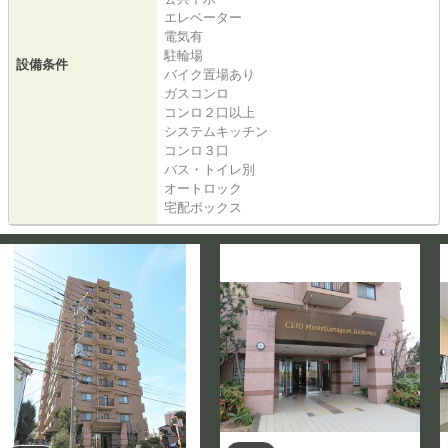
エレベーター
電気有
駐輪場
設備条件
バイク置場あり
ガスコンロ
コンロ２口以上
システムキッチン
コンロ３口
バス・トイレ別
オートロック
宅配ボックス