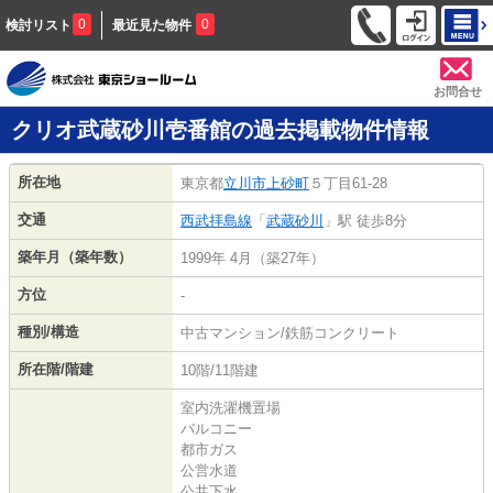
0
0
検討リスト
最近見た物件
お問合せ
クリオ武蔵砂川壱番館の過去掲載物件情報
所在地
東京都
立川市
上砂町
５丁目61-28
交通
西武拝島線
「
武蔵砂川
」駅 徒歩8分
築年月（築年数）
1999年 4月（築27年）
方位
-
種別/構造
中古マンション/鉄筋コンクリート
所在階/階建
10階/11階建
室内洗濯機置場
バルコニー
都市ガス
公営水道
公共下水