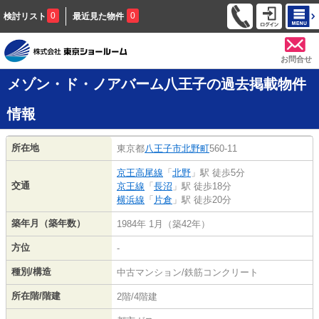
0
0
検討リスト
最近見た物件
お問合せ
メゾン・ド・ノアバーム八王子の過去掲載物件
情報
所在地
東京都
八王子市
北野町
560-11
京王高尾線
「
北野
」駅 徒歩5分
交通
京王線
「
長沼
」駅 徒歩18分
横浜線
「
片倉
」駅 徒歩20分
築年月（築年数）
1984年 1月（築42年）
方位
-
種別/構造
中古マンション/鉄筋コンクリート
所在階/階建
2階/4階建